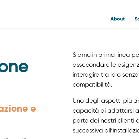
About
S
Siamo in prima linea per
ione
assecondare le esigenze
interagire tra loro sen
compatibilità.
Uno degli aspetti più ap
razione e
capacità di adattarsi a
parte dei nostri clienti
successiva all’installazi